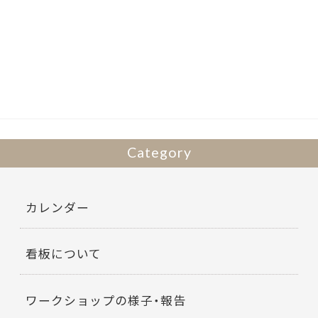
ac
w
有
e
itt
b
er
o
o
k
Category
カレンダー
看板について
ワークショップの様子・報告