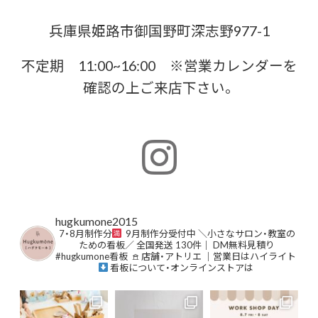
兵庫県姫路市御国野町深志野977-1
不定期 11:00~16:00 ※営業カレンダーを
確認の上ご来店下さい。
hugkumone2015
⁡7・8月制作分
9月制作分受付中
⁡＼小さなサロン・教室の
ための看板／⁡
⁡全国発送 130件｜ DM無料見積り⁡
#hugkumone看板
⁡
𖠿 店舗・アトリエ ｜営業日はハイライト
⁡⁡
⁡看板について・オンラインストアは
⁡