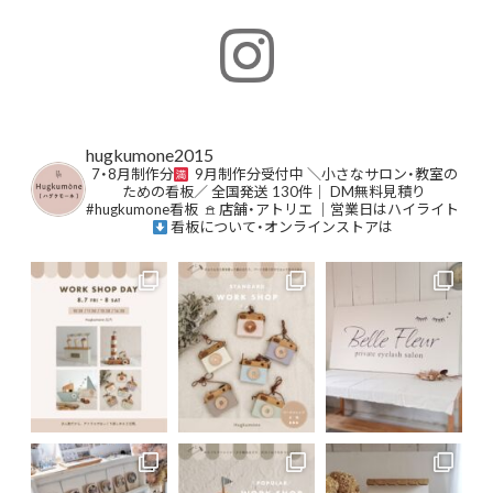
hugkumone2015
⁡7・8月制作分
9月制作分受付中
⁡＼小さなサロン・教室の
ための看板／⁡
⁡全国発送 130件｜ DM無料見積り⁡
#hugkumone看板
⁡
𖠿 店舗・アトリエ ｜営業日はハイライト
⁡⁡
⁡看板について・オンラインストアは
⁡