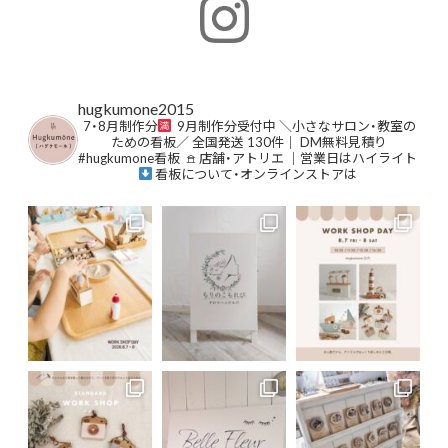
hugkumone2015
⁡7・8月制作分
9月制作分受付中
⁡＼小さなサロン・教室の
ための看板／⁡
⁡全国発送 130件｜ DM無料見積り⁡
#hugkumone看板
⁡
𖠿 店舗・アトリエ ｜営業日はハイライト
⁡⁡
⁡看板について・オンラインストアは
⁡