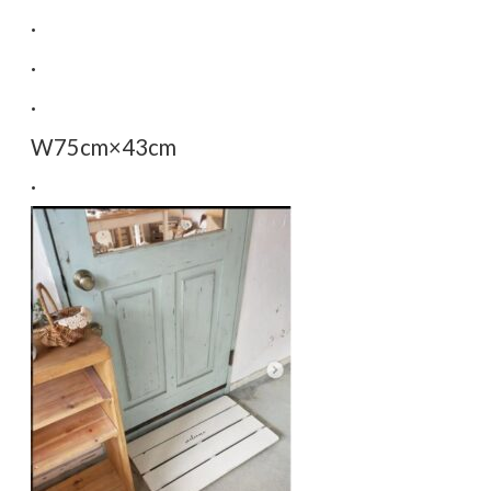
·
·
·
W75cm×43cm
·