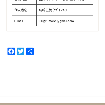
代表者名
尾崎正美（ｵｻﾞｷ ﾏｻﾐ）
E-mail
Hugkumone@gmail.com
F
T
共
ac
w
有
e
itt
b
er
o
o
k