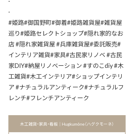
·
·
#姫路
#御国野町
#御着
#姫路雑貨屋
#雑貨屋
巡り
#姫路セレクトショップ
#隠れ家的なお
店
#隠れ家雑貨屋
#兵庫雑貨屋
#委託販売
#
インテリア雑貨
#家具
#古民家リノベ
#古民
家DIY
#納屋リノベーション
#すのこdiy
#木
工雑貨
#木工インテリア
#ショップインテリ
ア
#ナチュラルアンティーク
#ナチュラルフ
レンチ
#フレンチアンティーク
木工雑貨・家具・看板｜Hugkumône（ハグクモーネ）