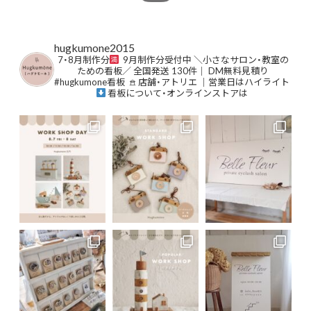
hugkumone2015
⁡7・8月制作分
9月制作分受付中
⁡＼小さなサロン・教室の
ための看板／⁡
⁡全国発送 130件｜ DM無料見積り⁡
#hugkumone看板
⁡
𖠿 店舗・アトリエ ｜営業日はハイライト
⁡⁡
⁡看板について・オンラインストアは
⁡