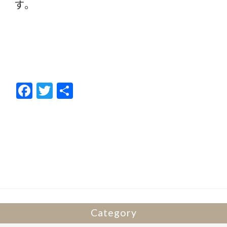
す。
F
T
共
ac
w
有
e
itt
b
er
o
o
k
Category