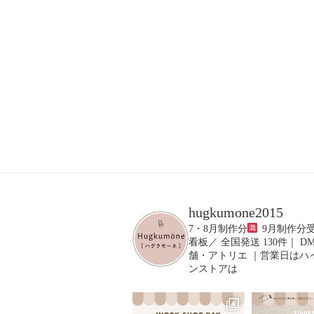
hugkumone2015
⁡7・8月制作分
9月制作分
看板／⁡
⁡全国発送 130件｜ DM
舗・アトリエ ｜営業日はハ
ンストアは
⁡