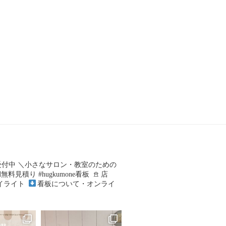
受付中
⁡＼小さなサロン・教室のための
無料見積り⁡ #hugkumone看板
⁡
𖠿 店
イライト
⁡⁡
⁡看板について・オンライ