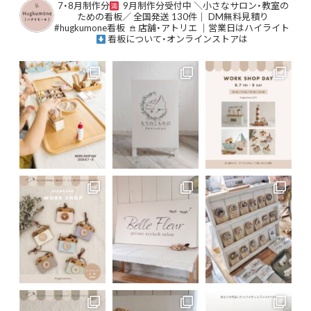
⁡7・8月制作分
9月制作分受付中
⁡＼小さなサロン・教室の
ための看板／⁡
⁡全国発送 130件｜ DM無料見積り⁡
#hugkumone看板
⁡
𖠿 店舗・アトリエ ｜営業日はハイライト
⁡⁡
⁡看板について・オンラインストアは
⁡